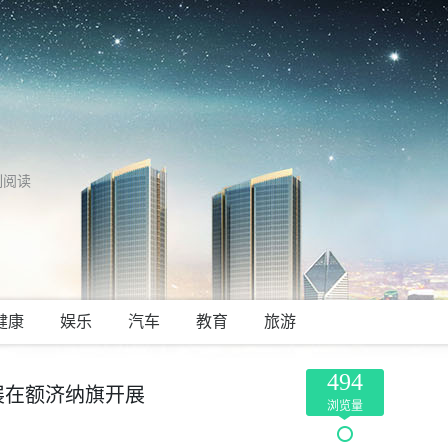
刻阅读
健康
娱乐
汽车
教育
旅游
494
巡展在额济纳旗开展
浏览量