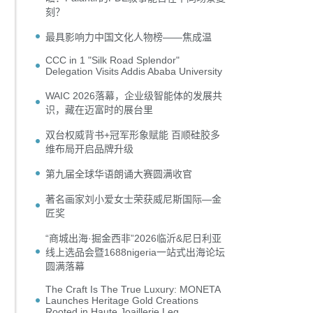
刻？
最具影响力中国文化人物榜——焦成温
CCC in 1 "Silk Road Splendor"
Delegation Visits Addis Ababa University
WAIC 2026落幕，企业级智能体的发展共
识，藏在迈富时的展台里
双台权威背书+冠军形象赋能 百顺硅胶多
维布局开启品牌升级
第九届全球华语朗诵大赛圆满收官
著名画家刘小爱女士荣获威尼斯国际—金
匠奖
“商城出海·掘金西非”2026临沂&尼日利亚
线上选品会暨1688nigeria一站式出海论坛
圆满落幕
The Craft Is The True Luxury: MONETA
Launches Heritage Gold Creations
Rooted in Haute Joaillerie Leg