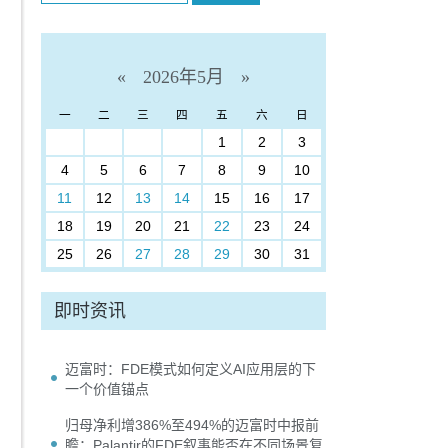
«
2026年5月
»
一
二
三
四
五
六
日
1
2
3
4
5
6
7
8
9
10
11
12
13
14
15
16
17
18
19
20
21
22
23
24
25
26
27
28
29
30
31
即时资讯
迈富时：FDE模式如何定义AI应用层的下
一个价值锚点
归母净利增386%至494%的迈富时中报前
瞻：Palantir的FDE叙事能否在不同场景复