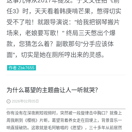
这事儿得从2017年提及。于文文在拍《
前
任3
》时，天天看着韩庚啃芒果，憋得切实
受不了啦！就跟导演说："给我把钢琴搬片
场来，老娘要写歌！" 终局三天憋出个爆
款，您猜怎么着？副歌那句"分手应该体
面"，切实是她在厕所哼出来的灵感。
作者:Zbk7655
为什么葛望的主题曲让人一听就哭？
2026年02月05日
你有没有在深夜刷短视频时，突然被一段旋律击中胸口？就像上
周我刷到《
樱桃
》片断，葛望背着养女走在田埂上，背景音乐一
响直接破防。这歌就是毛阿敏唱的《
愿望
》，三十多年从前居然