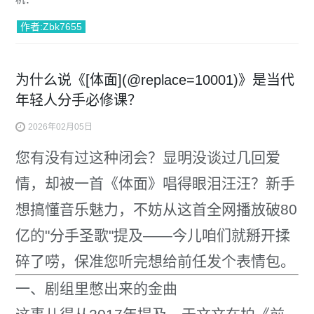
作者:Zbk7655
为什么说《[体面](@replace=10001)》是当代
年轻人分手必修课？
2026年02月05日
您有没有过这种闭会？显明没谈过几回爱
情，却被一首《体面》唱得眼泪汪汪？新手
想搞懂音乐魅力，不妨从这首全网播放破80
亿的"分手圣歌"提及——今儿咱们就掰开揉
碎了唠，保准您听完想给前任发个表情包。
一、剧组里憋出来的金曲