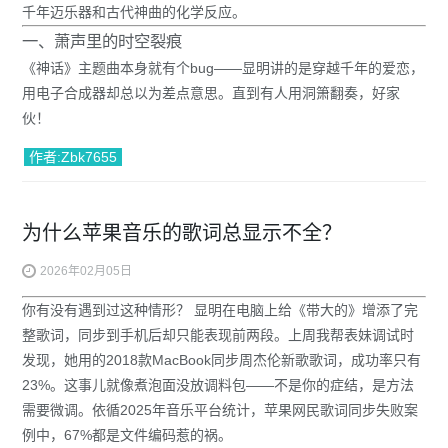
千年迈乐器和古代神曲的化学反应。
一、萧声里的时空裂痕
《神话》主题曲本身就有个bug——显明讲的是穿越千年的爱恋，
用电子合成器却总以为差点意思。直到有人用洞箫翻奏，好家
伙！
作者:Zbk7655
为什么苹果音乐的歌词总显示不全？
2026年02月05日
你有没有遇到过这种情形？
显明在电脑上给《带大的》增添了完
整歌词，同步到手机后却只能表现前两段。上周我帮表妹调试时
发现，她用的2018款MacBook同步周杰伦新歌歌词，成功率只有
23%。这事儿就像煮泡面没放调料包——不是你的症结，是方法
需要微调。依循2025年音乐平台统计，苹果网民歌词同步失败案
例中，67%都是文件编码惹的祸。