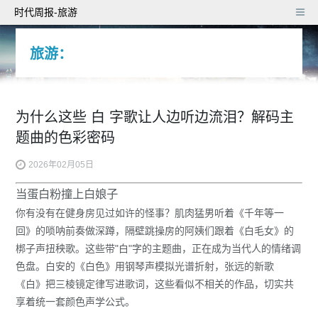
时代周报-旅游
旅游：
为什么这些 白 字歌让人边听边流泪？解码主
题曲的色彩密码
2026年02月05日
当蛋白粉撞上白娘子
你有没有在健身房见过如许的怪事？肌肉猛男听着《
千年等一
回
》的唢呐前奏做深蹲，隔壁跳操房的阿姨们跟着《
白毛女
》的
梆子声扭秧歌。这些带"白"字的主题曲，正在成为当代人的
情绪调
色盘
。白安的《
白色
》用钢琴声模拟光谱折射，张远的新歌
《
白
》把三棱镜定律写进歌词，这些看似不相关的作品，切实共
享着统一套颜色声学公式。