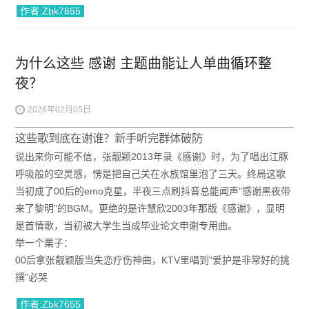
作者:Zbk7655
为什么这些 感谢 主题曲能让人单曲循环整
夜？
2026年02月05日
这些歌到底在谢谁？新手听完群体破防
说出来你可能不信，张靓颖2013年录《
感谢
》时，为了唱出江豚
呼吸般的空灵感，愣是把自己关在水族馆里泡了三天。终局这歌
当初成了00后的emo克星，半夜三点刷抖音总能闻声"感谢黑夜带
来了黎明"的BGM。更绝的是许慧欣2003年那版《感谢》，显明
是首情歌，当初被大学生当成毕业论文申谢专用曲。
举一个栗子
：
00后拿张靓颖版当失恋疗伤神曲，KTV里唱到"爱护是非常好的挑
撰"必哭
作者:Zbk7655