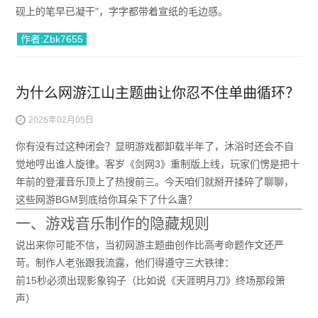
砚上的笔早已凝干"，字字都带着宣纸的毛边感。
作者:Zbk7655
为什么网游江山主题曲让你忍不住单曲循环？
2026年02月05日
你有没有过这种闭会？显明游戏都卸载半年了，沐浴时还会不自
觉地哼出谁人旋律。客岁《剑网3》重制版上线，玩家们愣是把十
年前的登灌音乐顶上了热搜前三。今天咱们就掰开揉碎了聊聊，
这些网游BGM到底给你耳朵下了什么蛊？
一、游戏音乐制作的隐藏规则
说出来你可能不信，当初网游主题曲创作比高考命题作文还严
苛。制作人老张跟我流露，他们得遵守三大铁律：
前15秒必须出现影象钩子
（比如说《天涯明月刀》终场那段箫
声）