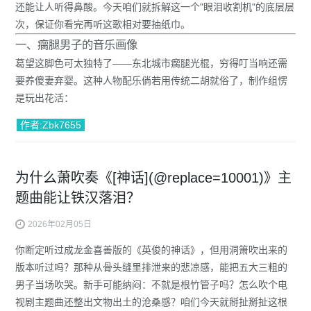
还能让人听得鼻酸。今天咱们就拆解这一个"眼泪收割机"的底层层
次，保证你看完再听这歌相对要抽纸巾。
一、瘸腿男子的音乐画像
葛望这脚色可太独特了——东北城市瘸腿光棍，穷得叮当响还需
要养傻妻弃婴。这种人物配乐倘若用传统二胡就俗了，制作组愣
是玩出花活：
作者:Zbk7655
为什么萧吹奏《[神话](@replace=10001)》主
题曲能让铁汉落泪？
2026年02月05日
你断定听过成龙金喜善版的《
英俊的神话
》，但用洞箫吹出来的
版本听过吗？那种从骨头缝里排泄来的悲凉感，能把五大三粗的
男子当场吹哭。新手可能纳闷：不就是根竹管子吗？怎么吹个电
视剧主题曲还整出文物出土的沧桑感？咱们今天就掰扯掰扯这根