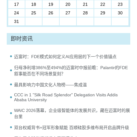
17
18
19
20
21
22
23
24
25
26
27
28
29
30
31
即时资讯
迈富时：FDE模式如何定义AI应用层的下一个价值锚点
归母净利增386%至494%的迈富时中报前瞻：Palantir的FDE
叙事能否在不同场景复刻？
最具影响力中国文化人物榜——焦成温
CCC in 1 "Silk Road Splendor" Delegation Visits Addis
Ababa University
WAIC 2026落幕，企业级智能体的发展共识，藏在迈富时的展
台里
双台权威背书+冠军形象赋能 百顺硅胶多维布局开启品牌升级