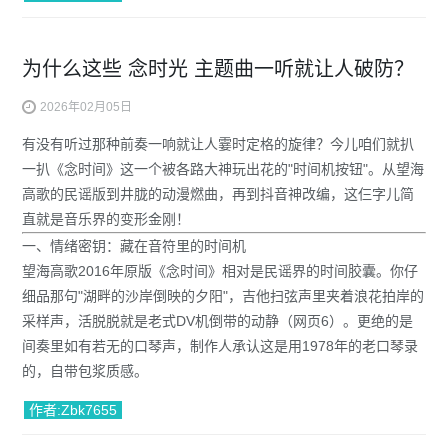
为什么这些 念时光 主题曲一听就让人破防？
2026年02月05日
有没有听过那种前奏一响就让人霎时定格的旋律？今儿咱们就扒
一扒《
念时间
》这一个被各路大神玩出花的"时间机按钮"。从望海
高歌的民谣版到井胧的动漫燃曲，再到抖音神改编，这仨字儿简
直就是音乐界的变形金刚！
一、情绪密钥：藏在音符里的时间机
望海高歌2016年原版《念时间》相对是
民谣界的时间胶囊
。你仔
细品那句"湖畔的沙岸倒映的夕阳"，吉他扫弦声里夹着浪花拍岸的
采样声，活脱脱就是老式DV机倒带的动静（网页6）。更绝的是
间奏里如有若无的口琴声，制作人承认这是用1978年的老口琴录
的，自带包浆质感。
作者:Zbk7655