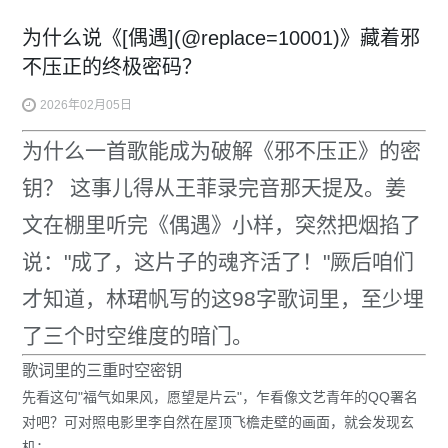
为什么说《[偶遇](@replace=10001)》藏着邪
不压正的终极密码？
2026年02月05日
为什么一首歌能成为破解《
邪不压正
》的密
钥？
这事儿得从王菲录完音那天提及。姜
文在棚里听完《偶遇》小样，突然把烟掐了
说："成了，这片子的魂齐活了！"厥后咱们
才知道，林珺帆写的这98字歌词里，至少埋
了三个时空维度的暗门。
歌词里的三重时空密钥
先看这句
"福气如果风，愿望是片云"
，乍看像文艺青年的QQ署名
对吧？可对照电影里李自然在屋顶飞檐走壁的画面，就会发现玄
机：