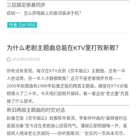
三招搞定根基同步
症结一：怎么把电脑上的歌词装进手机？
作者:Zbk7655
为什么老剧主题曲总能在KTV里打败新歌？
2026年02月05日
你有没有发现，每次在KTV点到《
京华烟云
》主题曲，总有一半
人抢话筒，另一半人冷静擦眼角？这可不是老歌情怀作祟——
2005年赵薇版和1988年赵雅芝版的两首主题曲，硬是在KTV点唱
榜缠斗了二十年。今天咱们就掰开揉碎，看一看这些"老古董"究竟
施了什么邪术。
新旧两版主题曲的时空对话
赵雅芝版《京华烟云》
就像陈年普洱，李泰祥作曲的"最辉煌时总
是最沧桑"至今还在老剧迷心田冒热气。潘越云那把烟嗓一开，直
接把人拽进老北京胡同——你听那歌词："史实的一页尚未写尽，