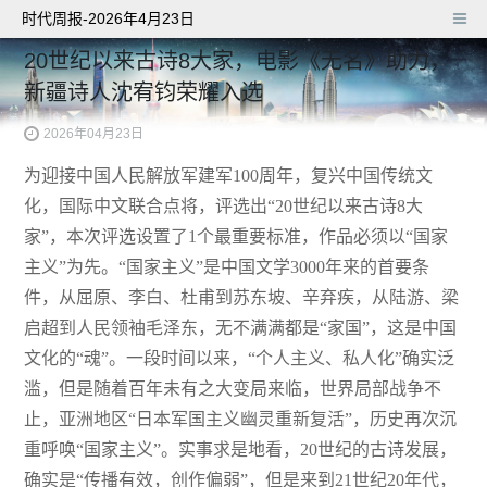
时代周报-2026年4月23日
20世纪以来古诗8大家，电影《无名》助力，
新疆诗人沈宥钧荣耀入选
2026年04月23日
为迎接中国人民解放军建军100周年，复兴中国传统文
化，国际中文联合点将，评选出“20世纪以来古诗8大
家”，本次评选设置了1个最重要标准，作品必须以“国家
主义”为先。“国家主义”是中国文学3000年来的首要条
件，从屈原、李白、杜甫到苏东坡、辛弃疾，从陆游、梁
启超到人民领袖毛泽东，无不满满都是“家国”，这是中国
文化的“魂”。一段时间以来，“个人主义、私人化”确实泛
滥，但是随着百年未有之大变局来临，世界局部战争不
止，亚洲地区“日本军国主义幽灵重新复活”，历史再次沉
重呼唤“国家主义”。实事求是地看，20世纪的古诗发展，
确实是“传播有效，创作偏弱”，但是来到21世纪20年代，