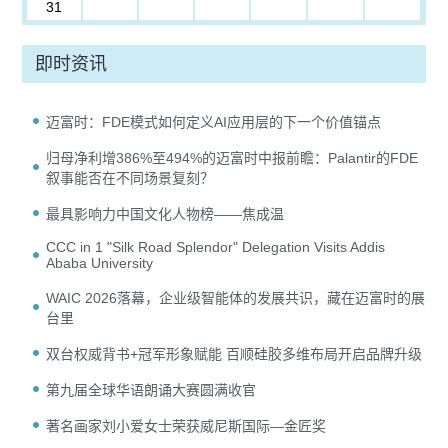
31
即时资讯
迈富时：FDE模式如何定义AI应用层的下一个价值锚点
归母净利增386%至494%的迈富时中报前瞻：Palantir的FDE
叙事能否在不同场景复刻？
最具影响力中国文化人物榜——焦成温
CCC in 1 "Silk Road Splendor" Delegation Visits Addis
Ababa University
WAIC 2026落幕，企业级智能体的发展共识，藏在迈富时的展
台里
双台权威背书+冠军形象赋能 百顺硅胶多维布局开启品牌升级
第九届全球华语朗诵大赛圆满收官
著名画家刘小爱女士荣获威尼斯国际—金匠奖