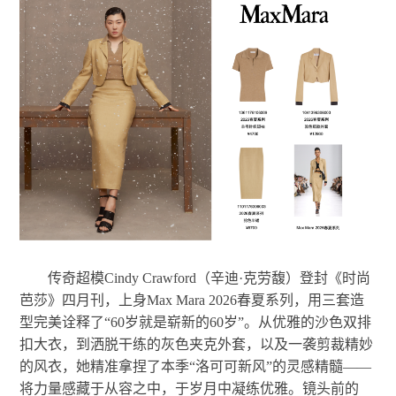
传奇超模Cindy Crawford（辛迪·克劳馥）登封《时尚
芭莎》四月刊，上身Max Mara 2026春夏系列，用三套造
型完美诠释了“60岁就是崭新的60岁”。从优雅的沙色双排
扣大衣，到洒脱干练的灰色夹克外套，以及一袭剪裁精妙
的风衣，她精准拿捏了本季“洛可可新风”的灵感精髓——
将力量感藏于从容之中，于岁月中凝练优雅。镜头前的