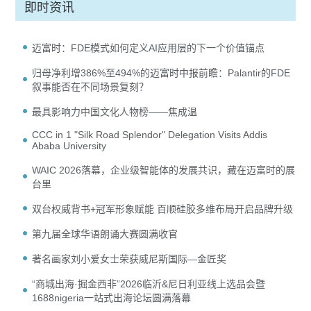
即时资讯
迈富时：FDE模式如何定义AI应用层的下一个价值锚点
归母净利增386%至494%的迈富时中报前瞻：Palantir的FDE
叙事能否在不同场景复刻？
最具影响力中国文化人物榜——焦成温
CCC in 1 "Silk Road Splendor" Delegation Visits Addis
Ababa University
WAIC 2026落幕，企业级智能体的发展共识，藏在迈富时的展
台里
双台权威背书+冠军形象赋能 百顺硅胶多维布局开启品牌升级
第九届全球华语朗诵大赛圆满收官
著名画家刘小爱女士荣获威尼斯国际—金匠奖
“商城出海·掘金西非”2026临沂&尼日利亚线上选品会暨
1688nigeria一站式出海论坛圆满落幕