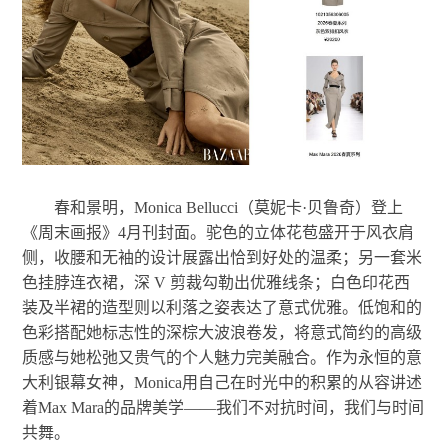
春和景明，Monica Bellucci（莫妮卡·贝鲁奇）登上
《周末画报》4月刊封面。驼色的立体花苞盛开于风衣肩
侧，收腰和无袖的设计展露出恰到好处的温柔；另一套米
色挂脖连衣裙，深 V 剪裁勾勒出优雅线条；白色印花西
装及半裙的造型则以利落之姿表达了意式优雅。低饱和的
色彩搭配她标志性的深棕大波浪卷发，将意式简约的高级
质感与她松弛又贵气的个人魅力完美融合。作为永恒的意
大利银幕女神，Monica用自己在时光中的积累的从容讲述
着Max Mara的品牌美学——我们不对抗时间，我们与时间
共舞。